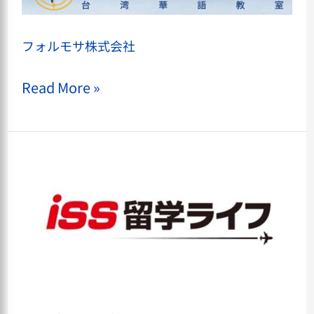
ル
モ
フォルモサ株式会社
サ
株
Read More »
式
会
社
iSS
留
学
ラ
イ
フ
大