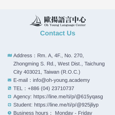
Contact Us
Address：Rm. A, 4F., No. 270,
Zhongming S. Rd., West Dist., Taichung
City 403021, Taiwan (R.O.C.)
E-mail：info@oh-young.academy
TEL：+886 (04) 23710737
Agency: https://line.me/ti/p/@615yqasg
Student: https://line.me/ti/p/@925jliyp
Business hours： Monday - Friday