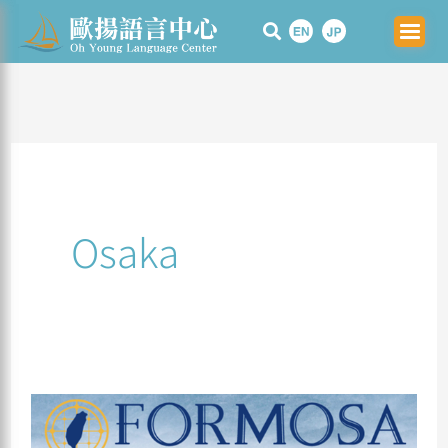
Skip
to
content
Osaka
フ
ォ