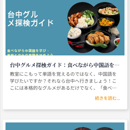
台中グルメ探検ガイド：食べながら中国語を学
び、言語と文化の冒険を始めよう
教室にこもって単語を覚えるのではなく、中国語を
学びたいですか？それなら台中へ行きましょう！こ
こには本格的なグルメがあるだけでなく、「食べ
る」という過程で実用的な生活中国語を学ぶことが
続きを読む...
できます。朝食店のダンビン（蛋餅）、夜市の臭豆
腐、世界的に有名なタピオカミルクティーまで