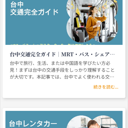
台中交通完全ガイド｜MRT・バス・シェアス
クーターを一気に理解しよう！
台中で旅行、生活、または中国語を学びたい方必
見！まずは台中の交通手段をしっかり理解すること
が大切です。本記事では、台中でよく使われる交通
手段（MRT、バス、タクシー、シェアスクーター、
続きを読む...
Ubike）について詳しく解説し、交通アプリの使い方
やリアルタイム