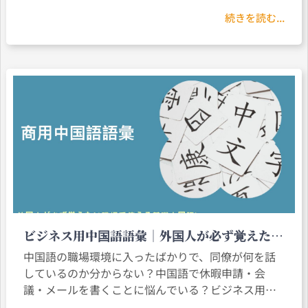
ースは、実際のビジネスニーズを持つ外国人のため
続きを読む...
に設計され、会議・プレゼンテーション・交渉など
の専門的な場面。
ビジネス用中国語語彙｜外国人が必ず覚えたい
職場で使える基礎中国語
中国語の職場環境に入ったばかりで、同僚が何を話
しているのか分からない？中国語で休暇申請・会
議・メールを書くことに悩んでいる？ビジネス用中
国語の語彙を身につけることは、職場コミュニケー