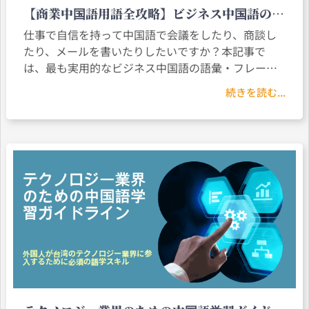
【商業中国語用語全攻略】ビジネス中国語の必
須語彙＋例文・文法解析で職場中国語力を迅速
仕事で自信を持って中国語で会議をしたり、商談し
に向上！
たり、メールを書いたりしたいですか？本記事で
は、最も実用的なビジネス中国語の語彙・フレー
ズ・文法を分かりやすく解説します。ビジネス中国
続きを読む...
語のスキルを素早く向上させ、中国語圏のクライア
ントとのコミュニケーションをより効果的にしまし
ょう！