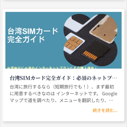
台湾SIMカード完全ガイド：必須のネットプラ
ン＆購入場所
台湾に旅行するなら（短期旅行でも！）、まず最初
に用意するべきなのは インターネットです。 Google
マップで道を調べたり、メニューを翻訳したり、タ
ピオカドリンクの写真をインスタに投稿したり…ネ
続きを読む...
ットがないままで不便ですね。