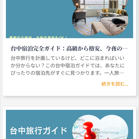
台中宿泊完全ガイド：高級から格安、今夜の予
約もOK！
台中旅行を計画しているけど、どこに泊まればいい
か分からない？この台中宿泊ガイドでは、あなたに
ぴったりの宿泊先がすぐに見つかります。一人旅で
も家族旅行でも、台中に最適な宿泊オプションがき
続きを読む...
っとあります。台中のおすすめ宿泊先をお探しです
か？5つ星ホテル、格安ホテル、当日予約可能な宿