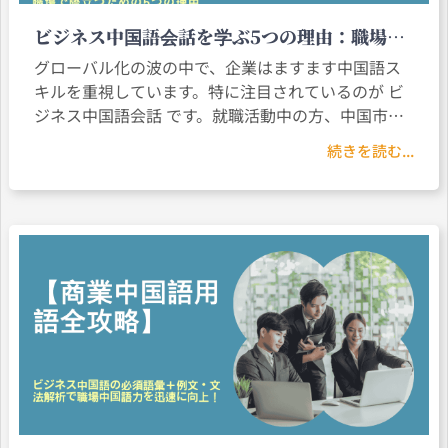
ビジネス中国語会話を学ぶ5つの理由：職場で
差をつけるために
グローバル化の波の中で、企業はますます中国語ス
キルを重視しています。特に注目されているのが ビ
ジネス中国語会話 です。就職活動中の方、中国市場
への進出を目指す方、中国・台湾・香港の取引先と
続きを読む...
協力する方にとって、ビジネス中国語会話 の習得は
欠かせないスキルです。