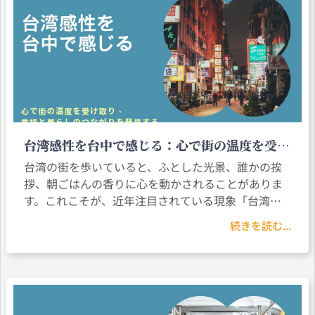
台湾感性を台中で感じる：心で街の温度を受け
取り、言語と暮らしのつながりを発見する
台湾の街を歩いていると、ふとした光景、誰かの挨
拶、朝ごはんの香りに心を動かされることがありま
す。これこそが、近年注目されている現象「台湾感
性（タイワンカンセイ）」です。それは特定のスタ
続きを読む...
イルではなく、日常に宿る感情豊かな雰囲気のこ
と。