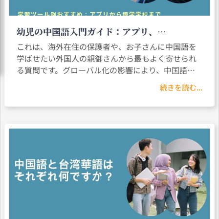
幼児の中国語入門ガイド：アプリ、
YouTube、絵本、語学学校のおすすめ
これは、海外在住の保護者や、お子さんに中国語を
学ばせたい外国人の親御さんから最もよく寄せられ
る質問です。グローバル化の影響により、中国語は
世界で最も競争力のある言語のひとつとなりまし
続きを読む...
た。子どもにとって、学業・進学、キャリア形成、
文化的アイデンティティ