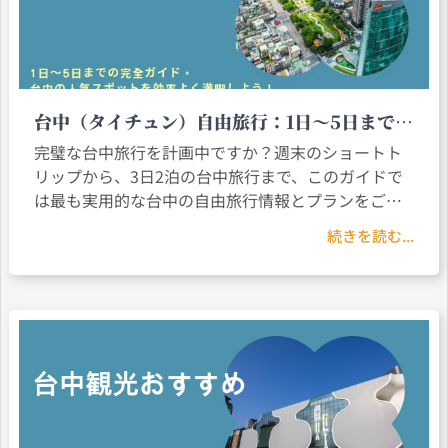
台中（タイチュン）自由旅行：1日〜5日までの
完全ガイド。台中の人気スポットを効率よく満
完璧な台中旅行を計画中ですか？週末のショートト
喫しよう！
リップから、3日2泊の台中旅行まで、このガイドで
は最も実用的な台中の自由旅行情報とプランをご紹
介します。台中は気候が穏やかで、美食が多く、年
続きを読む...
齢問わず楽しめるスポットが多数あります。