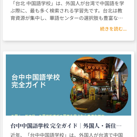
比較と選び方
「台北 中国語学校」は、外国人が台湾で中国語を学
ぶ際に、最も多く検索される学習先です。台北は教
育資源が集中し、華語センターの選択肢も豊富なた
め、多くの学習者が台北中国語学校を中国語学習の
続きを読む...
出発点として考えています。本記事では、台北の中
国語学校および台北華語センターの違いを体系的に
整理
台中中国語学校 完全ガイド｜外国人・新住
民・外国籍配偶が中国語を学ぶなら最適な都市
近年、「台中中国語学校」は、外国人が台湾で中国