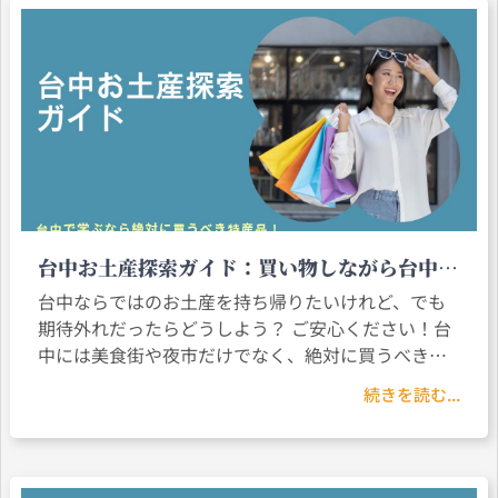
台中お土産探索ガイド：買い物しながら台中の
味を体験しよう
台中ならではのお土産を持ち帰りたいけれど、でも
期待外れだったらどうしよう？ ご安心ください！台
中には美食街や夜市だけでなく、絶対に買うべきお
土産リストがあります。 百年の歴史を誇る太陽餅、
続きを読む...
手作りチーズケーキ、香り高いガチョウ油ねぎソー
スなど、どれも文化・味・職人技の結晶。