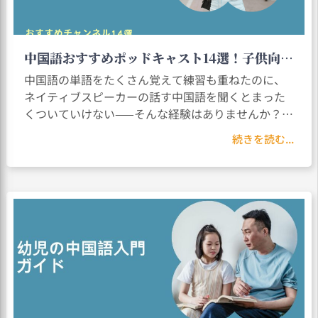
中国語おすすめポッドキャスト14選！子供向け
から初心者まで
中国語の単語をたくさん覚えて練習も重ねたのに、
ネイティブスピーカーの話す中国語を聞くとまった
くついていけない——そんな経験はありませんか？こ
れはほぼすべての中国語学習者が通る道です。中国
続きを読む...
語学習ポッドキャストは、この見えない壁を打ち破
る強力な手段のひとつです。