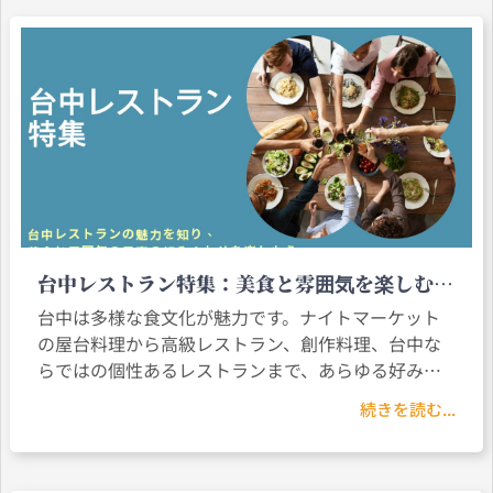
台中レストラン特集：美食と雰囲気を楽しむベ
ストな組み合わせ
台中は多様な食文化が魅力です。ナイトマーケット
の屋台料理から高級レストラン、創作料理、台中な
らではの個性あるレストランまで、あらゆる好みに
応える選択肢が揃っています。お手頃な台中のレス
続きを読む...
トランや、センスのあるお店をお探しなら、本記事
でご紹介するスポットは必見です。