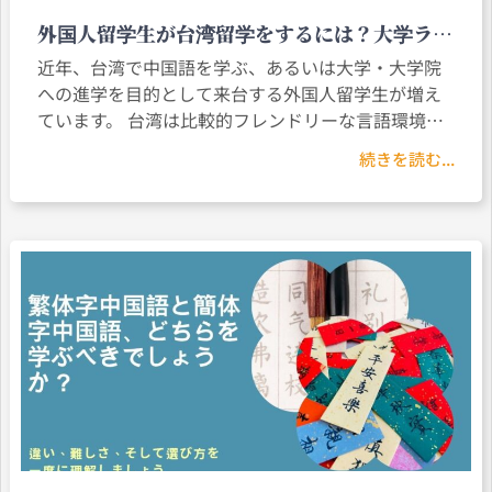
外国人留学生が台湾留学をするには？大学ラン
キング・語学コース・申請手続きまで徹底解説
近年、台湾で中国語を学ぶ、あるいは大学・大学院
への進学を目的として来台する外国人留学生が増え
ています。 台湾は比較的フレンドリーな言語環境と
多文化社会を有しているだけでなく、大学もQSや
続きを読む...
THEなどの国際ランキングにおいて競争力を持って
おり、アジアでも人気の留学先の一つとなっていま
す。