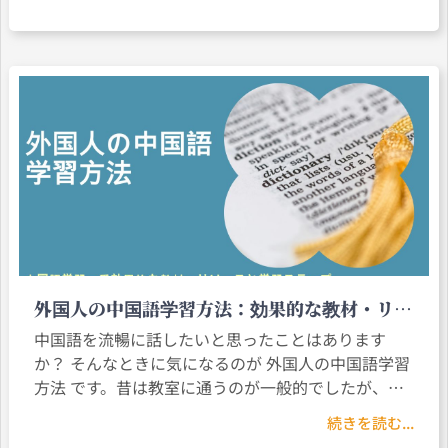
会話、会議、プレゼンテーション、交渉などで自分
を流暢かつ自信を持って表現する。
外国人の中国語学習方法：効果的な教材・リソ
ースと学習ステップ
中国語を流暢に話したいと思ったことはあります
か？ そんなときに気になるのが 外国人の中国語学習
方法 です。昔は教室に通うのが一般的でしたが、今
では 外国人向け中国語学習サイト や 外国人向け中国
続きを読む...
語アプリ、さらには台湾や中国での没入型コース、