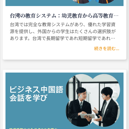
台湾の教育システム：幼児教育から高等教育ま
で、外国人はどうやって接続しますか？
台湾では完全な教育システムがあり、優れた学習資
源を提供し、外国からの学生はたくさんの選択肢が
あります。台湾で長期留学であれ短期留学であれ、
台湾の教育システムを理解すれば、学習環境に適応
続きを読む...
できます。本文は台湾の教育制度を紹介し、様々な
学習段階の接続の方法を提供しています。