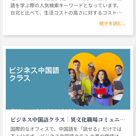
語を学ぶ際の人気検索キーワードとなっています。
台北と比べて、生活コストの高さに対するコストパ
フォーマンス（高CP値）、安定した気候、そして中
続きを読む...
国語への没入度の高さが魅力となり、台中で中国語
を学ぶ外国人、外国籍人士
ビジネス中国語クラス｜異文化職場コミュニケ
ーションスキル：中国語のトーンと礼儀表現の
国際的なオフィスで、中国語を「話せる」だけでは
秘訣をマスター！
不十分です。 ビジネス中国語クラス の真の価値は、