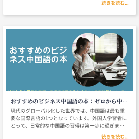
続きを読む...
ションの扉を開く第一歩です。
おすすめのビジネス中国語の本：ゼロから中国
語を学び、職場で活躍するための5つの高評価
現代のグローバル化した世界では、中国語は最も重
リソース
要な国際言語の1つとなっています。外国人学習者に
とって、日常的な中国語の習得は第一歩に過ぎませ
ん。ビジネス中国語の本を使った学習は、職場での
続きを読む...