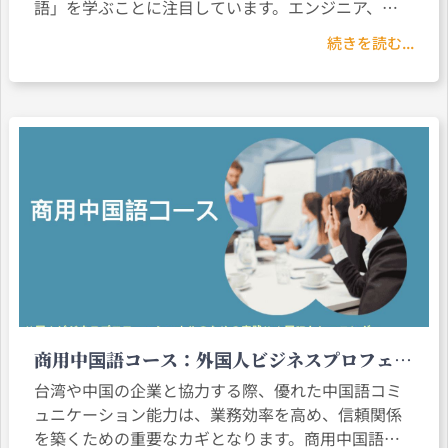
語」を学ぶことに注目しています。エンジニア、
PM、調達担当、マーケター、営業など、台湾または
続きを読む...
中国のハイテク企業と働きたい、または協業したい
場合、半導体関連の中国語語彙とコミュニケーショ
ン能力。
商用中国語コース：外国人ビジネスプロフェッ
ショナルのための実践的中国語トレーニング
台湾や中国の企業と協力する際、優れた中国語コミ
ュニケーション能力は、業務効率を高め、信頼関係
を築くための重要なカギとなります。商用中国語コ