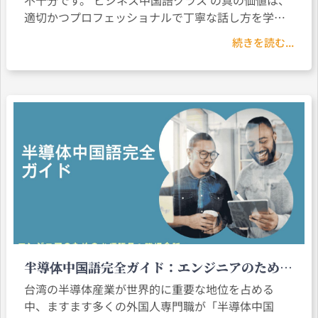
適切かつプロフェッショナルで丁寧な話し方を学べ
る点にあります。特に外国人プロフェッショナルに
続きを読む...
とって、「言葉の内容」よりも「話し方」や「礼儀
表現」が誤解を招きやすい要素です。
半導体中国語完全ガイド：エンジニアのための
必須語彙＆職場会話
台湾の半導体産業が世界的に重要な地位を占める
中、ますます多くの外国人専門職が「半導体中国