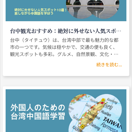
台中観光おすすめ：絶対に外せない人気スポッ
ト10選！旅しながら中国語を学ぼう
台中（タイチュウ）は、台湾中部で最も魅力的な都
市の一つです。気候は穏やかで、交通の便も良く、
観光スポットも多彩。グルメ、自然景観、文化・芸
術など、台中には何度も訪れたくなる理由がありま
続きを読む...
す。本記事では、絶対に訪れたい台中の観光地10か
所を厳選し