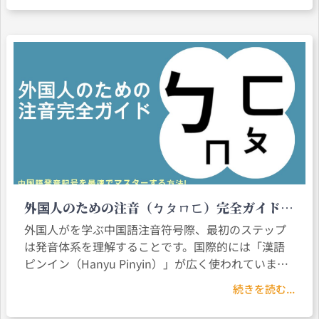
文化交流プログラムなど
外国人のための注音（ㄅㄆㄇㄈ）完全ガイド：
中国語発音記号を最速でマスターする方法
外国人がを学ぶ中国語注音符号際、最初のステップ
は発音体系を理解することです。国際的には「漢語
ピンイン（Hanyu Pinyin）」が広く使われています
が、台湾では「注音符号（Zhuyin／Bopomofo）」
続きを読む...
が重要な学習ツールです。外国人が注音符号を学ぶ
ことで発音の正確性が高まり