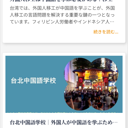
雇用主がよく直面する問題と解決方法
台湾では、外国人移工が中国語を学ぶことが、外国
人移工の言語問題を解決する重要な鍵の一つとなっ
ています。フィリピン人労働者やインドネシア人、
また外国籍配偶者にとって、中国語能力は単なる仕
続きを読む...
事のためだけではなく、台湾での生活に適応し、雇
用主との信頼関係を築く基礎でもあります。
台北中国語学校｜外国人が中国語を学ぶための