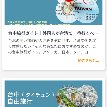
台中旅行ガイド｜外国人が台湾で一番行くべき
都市！交通・地図・天気・中国語学習をこれ一
台北の高い物価や人混みを気にせず、台湾文化を深
つで完全網羅
く体験したい？そんなあなたにおすすめなのが、こ
の台中旅行ガイド。アメリカ、日本、タイ、ヨーロ
ッパなど、どこから来たとしても、台中でゆっくり
続きを読む...
とした暮らしを楽しみ、文化を探るのに理想的な場
所です。