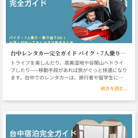
台中レンタカー完全ガイド バイク・7人乗り・
乗り捨てOK！外国人が知っておくべき注意点
トライフを楽しんだり、高美湿地や谷関山へドライ
まとめ
ブしたり——移動手段があれば旅がぐっと快適になり
ます。台中でのレンタカーは、旅行者や留学生にと
って人気の選択肢です。選択肢が豊富で、料金も手
続きを読む...
頃