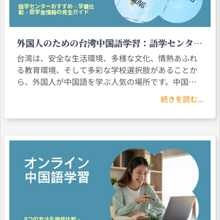
外国人のための台湾中国語学習：語学センター
おすすめ、学費比較、奨学金情報の完全ガイド
台湾は、安全な生活環境、多様な文化、情熱あふれ
る教育環境、そして多彩な学校選択肢があることか
ら、外国人が中国語を学ぶ人気の場所です。中国語
を学び始めたばかりの初心者でも、語学力をさらに
続きを読む...
高めたい上級者でも、台湾は理想的な学習拠点で
す。