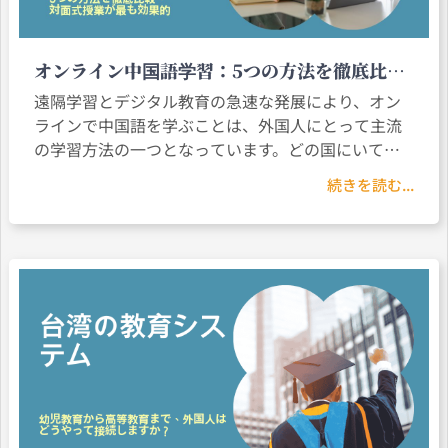
オンライン中国語学習：5つの方法を徹底比
較、対面式授業が最も効果的！
遠隔学習とデジタル教育の急速な発展により、オン
ラインで中国語を学ぶことは、外国人にとって主流
の学習方法の一つとなっています。どの国にいて
も、インターネットとスマートデバイスさえあれ
続きを読む...
ば、簡単にオンラインで中国語学習を始めることが
でき