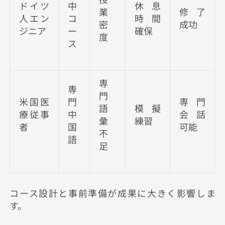
ドイツ
中
休息
業
修了
人エン
コ
時間
密
成功
ジニア
ー
確保
度
ス
専
専
門
米国医
門
専門
語
模擬
療従事
中
会話
彙
練習
者
国
可能
不
語
足
コース設計と事前準備が成果に大きく影響しま
す。