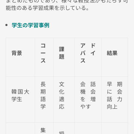
まとめたものであり、様々な教授法がもたらす可
能性のある学習成果を示している。
学生の学習事例
コ
アド
課
背景
ー
バイ
結果
題
ス
ス
長
文
会話
早期
韓国大
期
化
機会
に会
学生
語
適
を増
話力
学
応
やす
向上
集
授