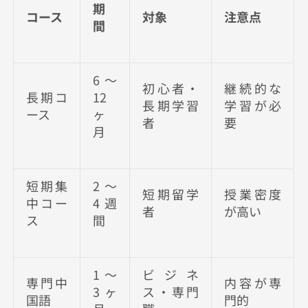
期
コース
対象
注意点
間
6〜
初心者・
継続的な
長期コ
12
長期学習
学習が必
ース
ヶ
者
要
月
短期集
2〜
短期留学
授業密度
中コー
4週
者
が高い
ス
間
1〜
ビジネ
専門中
内容が専
3ヶ
ス・専門
国語
門的