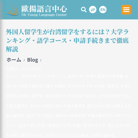
Skip
to
content
外国人留学生が台湾留学をするには？大学ラ
ンキング・語学コース・申請手続きまで徹底
解説
ホーム
Blog
/
/
公開日：
2026-04-02
台湾で学ぶインドネシア人
台湾で学ぶ外国人留学生の申請書
台
ラベル：
,
,
湾で学ぶ外国人留学生に関する規則
台湾の大学で学ぶ外国人留学生
大学に
,
,
出願する外国人留学生
台湾の高校で学ぶ外国人留学生
台湾の中学校で学ぶ
,
,
外国人留学生
台湾の小学校で学ぶ外国人留学生
国立台湾大学に出願する外
,
,
国人留学生
台湾で学ぶ外国人留学生の年齢制限
外国人留学生の入学ガイド
,
,
ライン
台湾で学ぶ外国人留学生のビザ
外国人留学生の入学
国立台湾大学
,
,
,
の外国人留学生の割合
大学院プログラムに出願する外国人留学生
,