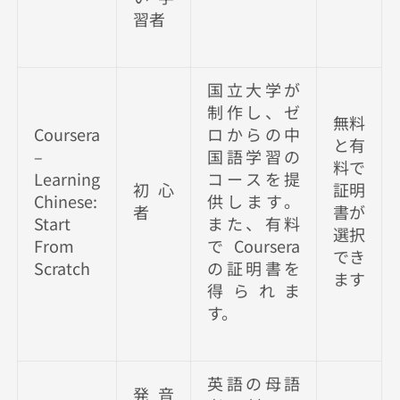
習者
国立大学が
制作し、ゼ
無料
Coursera
ロからの中
と有
–
国語学習の
料で
Learning
コースを提
初心
証明
Chinese:
供します。
者
書が
Start
また、有料
選択
From
でCoursera
でき
Scratch
の証明書を
ます
得られま
す。
英語の母語
発音