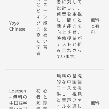
者に対して
とス
設計し、、
ピー
発音を重視
キン
し、聞くと
無料
Yoyo
グ能
話す能力を
と有
Chinese
力を
向上させ、
料
高め
映像授業が
たい
テストと組
学習
み合わさっ
者
ています。
無料の基礎
的な中国語
コースを提
Loecsen
初心
供し、視覚
–
無料の
者と
と音声ファ
中国語学
短期
無料
イルを通し
習ウェブ
学習