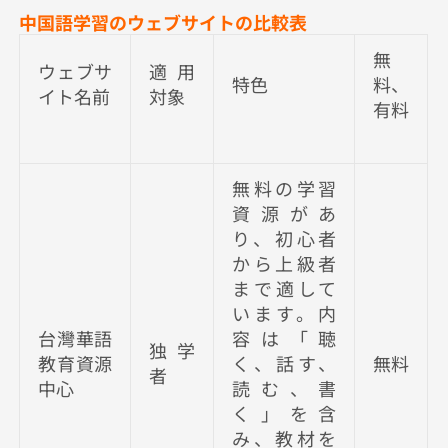
中国語学習のウェブサイトの比較表
無
ウェブサ
適用
特色
料、
イト名前
対象
有料
無料の学習
資源があ
り、初心者
から上級者
まで適して
います。内
台灣華語
容は「聴
独学
教育資源
く、話す、
無料
者
中心
読む、書
く」を含
み、教材を