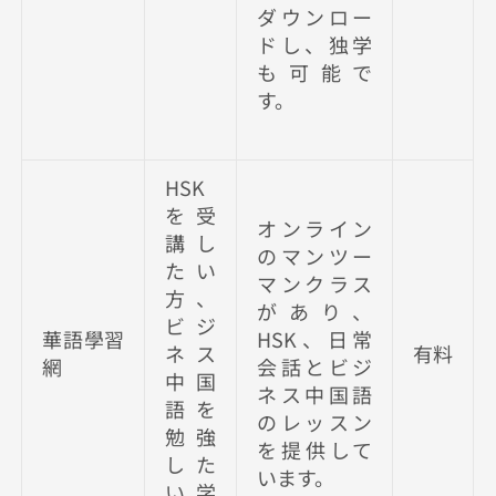
ダウンロー
ドし、独学
も可能で
す。
HSK
を受
オンライン
講し
のマンツー
たい
マンクラス
方、
があり、
ビジ
華語學習
HSK、日常
ネス
有料
網
会話とビジ
中国
ネス中国語
語を
のレッスン
勉強
を提供して
した
います。
い学