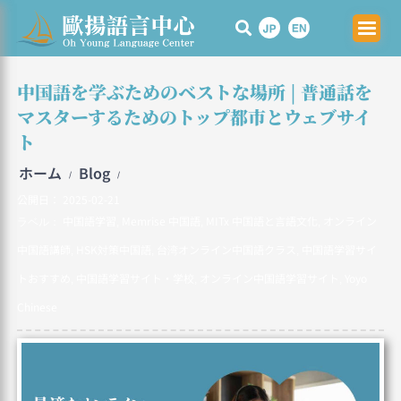
Skip
to
content
中国語を学ぶためのベストな場所 | 普通話を
マスターするためのトップ都市とウェブサイ
ト
ホーム
Blog
/
/
公開日：
2025-02-21
中国語学習
Memrise 中国語
MITx 中国語と言語文化
オンライン
ラベル：
,
,
,
中国語講師
HSK対策中国語
台湾オンライン中国語クラス
中国語学習サイ
,
,
,
トおすすめ
中国語学習サイト・学校
オンライン中国語学習サイト
Yoyo
,
,
,
Chinese