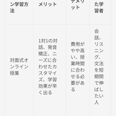
デメリ
ン学習方
メリット
た学
ット
法
習者
会
話、
1対1の対
費用が
リス
話、発音
やや高
ニン
矯正、ニ
い、授
グ、
対面式オ
ーズに合
業時間
文法
ンライン
わせたカ
に合わ
を短
授業
スタマイ
せる必
期間
ズ、学習
要があ
で伸
効果が早
る
ばし
く出る
たい
人