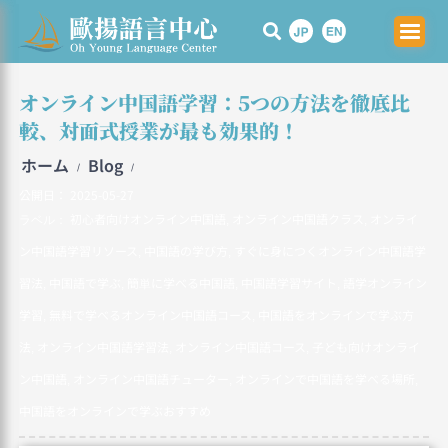
Skip
to
content
オンライン中国語学習：5つの方法を徹底比
較、対面式授業が最も効果的！
ホーム
Blog
/
/
公開日：
2025-05-27
初心者向けオンライン中国語
オンライン中国語クラス
オンライ
ラベル：
,
,
ン中国語学習リソース
中国語の学び方
すぐに身につくオンライン中国語学
,
,
習法
中国語で学ぶ
簡単に学べる中国語
中国語学習サイト
語学オンライン
,
,
,
,
学習
無料で学べるオンライン中国語コース
中国語をオンラインで学ぶ方
,
,
法
オンライン中国語学習法
オンライン中国語コース
子ども向けオンライ
,
,
,
ン中国語
オンライン中国語チューター
オンラインで中国語を学べる場所
,
,
,
中国語をオンラインで学ぶおすすめ