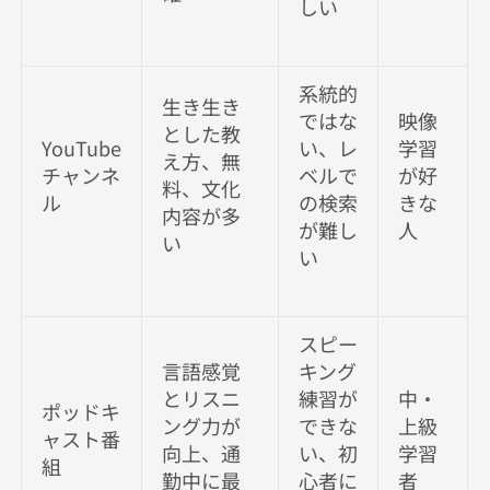
しい
系統的
生き生き
ではな
映像
とした教
YouTube
い、レ
学習
え方、無
チャンネ
ベルで
が好
料、文化
ル
の検索
きな
内容が多
が難し
人
い
い
スピー
言語感覚
キング
とリスニ
練習が
中・
ポッドキ
ング力が
できな
上級
ャスト番
向上、通
い、初
学習
組
勤中に最
心者に
者