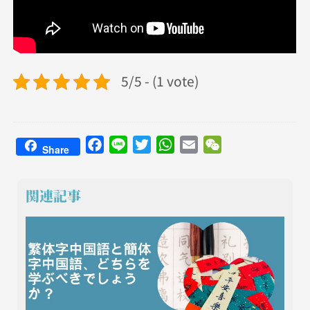
5/5 - (1 vote)
Facebook
Line
Twitter
WhatsApp
Email
WeChat
Share
関連記事