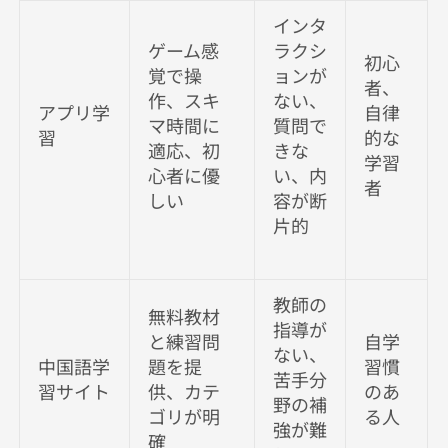
インタ
ゲーム感
ラクシ
初心
覚で操
ョンが
者、
作、スキ
ない、
アプリ学
自律
マ時間に
質問で
習
的な
適応、初
きな
学習
心者に優
い、内
者
しい
容が断
片的
教師の
無料教材
指導が
と練習問
自学
ない、
中国語学
題を提
習慣
苦手分
習サイト
供、カテ
のあ
野の補
ゴリが明
る人
強が難
確