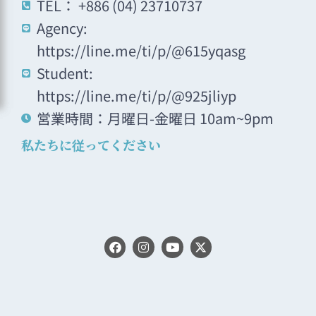
TEL： +886 (04) 23710737
Agency:
https://line.me/ti/p/@615yqasg
Student:
https://line.me/ti/p/@925jliyp
営業時間：月曜日-金曜日 10am~9pm
私たちに従ってください
F
I
Y
X
a
n
o
-
c
s
u
t
e
t
t
w
b
a
u
i
o
g
b
t
o
r
e
t