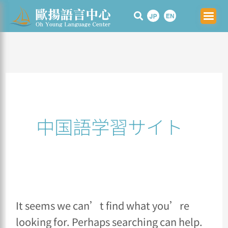
Skip
Search
to
for:
content
中国語学習サイト
It seems we can’t find what you’re
looking for. Perhaps searching can help.