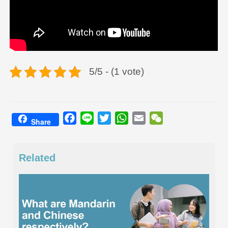
5/5 - (1 vote)
Facebook
Line
Twitter
WhatsApp
Email
WeChat
Share
Related