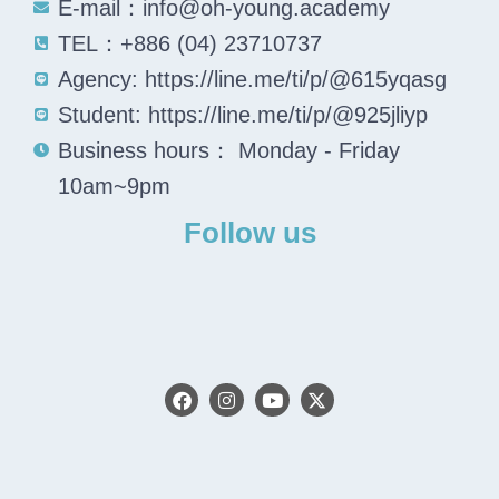
E-mail：info@oh-young.academy
TEL：+886 (04) 23710737
Agency: https://line.me/ti/p/@615yqasg
Student: https://line.me/ti/p/@925jliyp
Business hours： Monday - Friday
10am~9pm
Follow us
F
I
Y
X
a
n
o
-
c
s
u
t
e
t
t
w
b
a
u
i
o
g
b
t