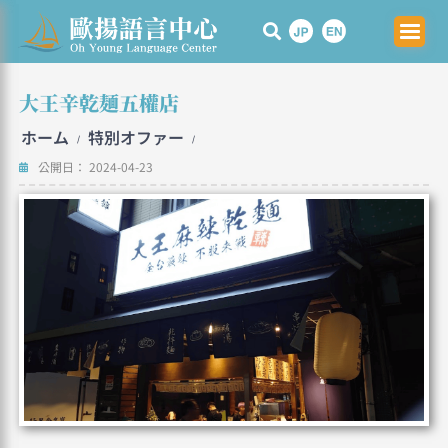
Skip
to
content
大王辛乾麺五權店
ホーム
特別オファー
/
/
公開日：
2024-04-23