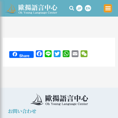
Skip
to
content
F
L
T
W
E
W
Share
a
i
w
h
m
e
c
n
i
a
a
C
e
e
t
t
i
h
b
t
s
l
a
o
e
A
t
o
r
p
k
p
お問い合わせ