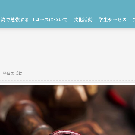
台湾で勉強する
コースについて
文化活動
学生サービス
：
平日の活動