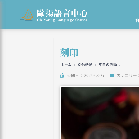
Skip
to
content
刻印
ホーム
文化活動
平日の活動
/
/
/
公開日：
2024-03-27
カテゴリー