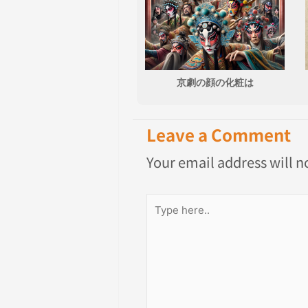
京劇の顔の化粧は
Leave a Comment
Your email address will n
Type
here..