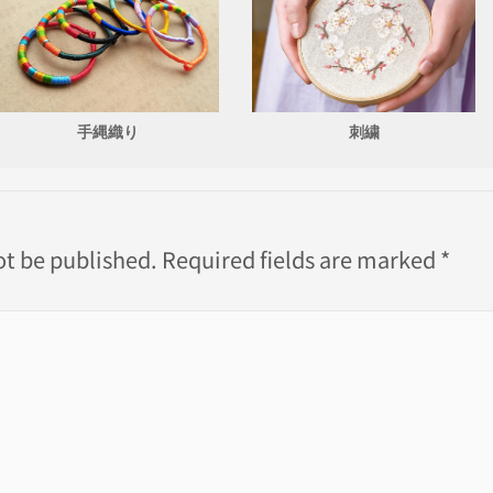
手縄織り
刺繍
ot be published.
Required fields are marked
*