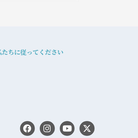
私たちに従ってください
F
I
Y
X
a
n
o
-