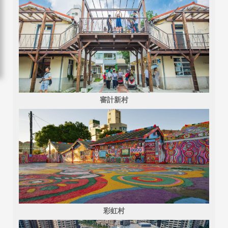
審計新村
彩虹村