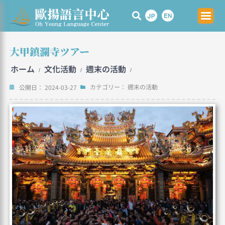
Skip
to
content
大甲鎮瀾寺ツアー
ホーム
文化活動
週末の活動
/
/
/
カテゴリー：
週末の活動
公開日：
2024-03-27