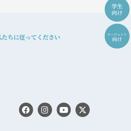
私たちに従ってください
F
I
Y
X
a
n
o
-
c
s
u
t
e
t
t
w