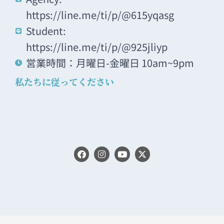
https://line.me/ti/p/@615yqasg
Student:
https://line.me/ti/p/@925jliyp
営業時間：月曜日-金曜日 10am~9pm
私たちに従ってください
F
I
Y
X
a
n
o
-
c
s
u
t
e
t
t
w
b
a
u
i
o
g
b
t
o
r
e
t
k
a
e
m
r