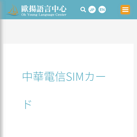
Skip
Search
to
for:
content
中華電信SIMカー
ド