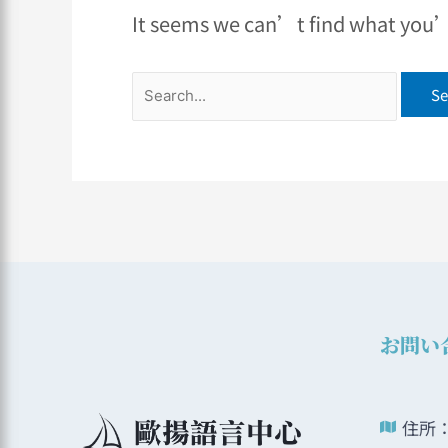
It seems we can’t find what you’r
お問い
住所：